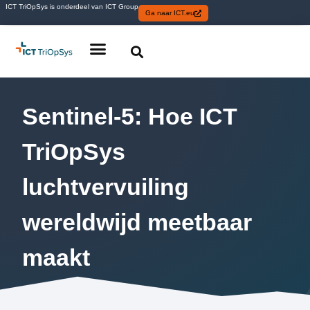
ICT TriOpSys is onderdeel van ICT Group
Ga naar ICT.eu
Sentinel-5: Hoe ICT
TriOpSys
luchtvervuiling
wereldwijd meetbaar
maakt