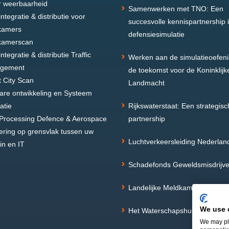
 weerbaarheid
Samenwerken met TNO: Een
ntegratie & distributie voor
succesvolle kennispartnership 
kamers
defensiesimulatie
kamerscan
ntegratie & distributie Traffic
Werken aan de simulatieoefen
gement
de toekomst voor de Koninklijk
 City Scan
Landmacht
are ontwikkeling en Systeem
atie
Rijkswaterstaat: Een strategisc
Processing Defence & Aerospace
partnership
ering op grensvlak tussen uw
Luchtverkeersleiding Nederlan
n en IT
Schadefonds Geweldsmisdrijv
Landelijke Meldkamer Service
We use 
Het Waterschapshuis
We may pla