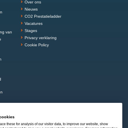
Over ons
Nieuws
in
CO2 Prestatieladder
Vacatures
Stages
ing van
Privacy verklaring
e
Cookie Policy
h
d
en
cookies
ce these for analysis of our visitor data, to improve our website, show