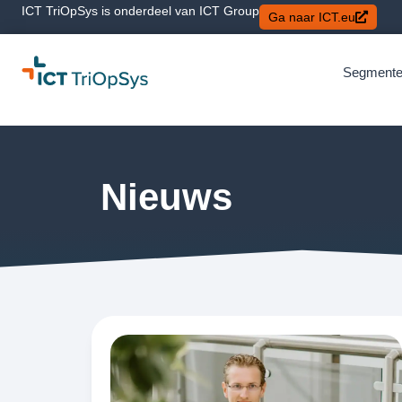
ICT TriOpSys is onderdeel van ICT Group
Ga naar ICT.eu
Segment
Nieuws