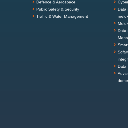
Defence & Aerospace
Cyber
Public Safety & Security
Data i
Traffic & Water Management
meld
Meld
Data i
Mana
Smart
Softw
integr
Data 
Advis
domei