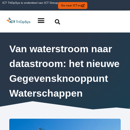
ICT TriOpSys is onderdeel van ICT Group
Ga naar ICT.eu
Van waterstroom naar
datastroom: het nieuwe
Gegevensknooppunt
Waterschappen