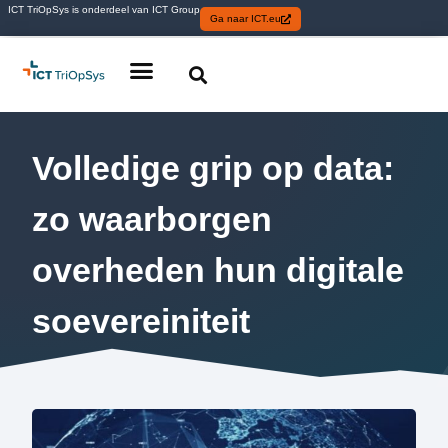
ICT TriOpSys is onderdeel van ICT Group
Ga naar ICT.eu
Volledige grip op data:
zo waarborgen
overheden hun digitale
soevereiniteit