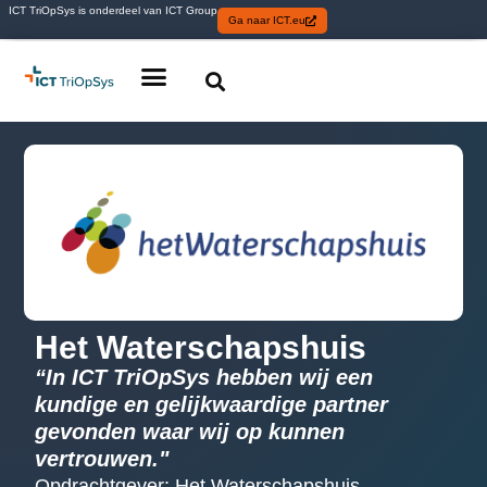
ICT TriOpSys is onderdeel van ICT Group
Ga naar ICT.eu
Het Waterschapshuis
“In ICT TriOpSys hebben wij een
kundige en gelijkwaardige partner
gevonden waar wij op kunnen
vertrouwen."
Opdrachtgever: Het Waterschapshuis