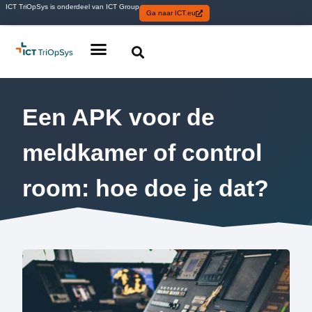
ICT TriOpSys is onderdeel van ICT Group
Ga naar ICT.eu
Een APK voor de
meldkamer of control
room: hoe doe je dat?