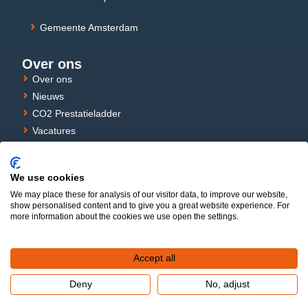
Gemeente Amsterdam
Over ons
Over ons
Nieuws
CO2 Prestatieladder
Vacatures
Stages
Privacy verklaring
We use cookies
Cookie Policy
We may place these for analysis of our visitor data, to improve our website,
show personalised content and to give you a great website experience. For
more information about the cookies we use open the settings.
© 2026 ICT TriOpSys is een handelsnaam van ICT Netherlands
B.V.
Accept all
Deny
No, adjust